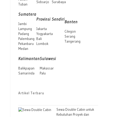
Sidoarjo
Surabaya
Tuban
Sumatera
Provinsi Sendiri
Banten
Jambi
Lampung
Jakarta
Cilegon
Padang
Yogyakarta
Serang
Palembang
Bali
Tangerang
Pekanbaru
Lombok
Medan
Kalimantan
Sulawesi
Balikpapan
Makassar
Samarinda
Palu
Artikel Terbaru
Sewa Double Cabin untuk
Kebutuhan Proyek dan