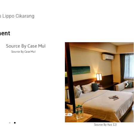
s Lippo Cikarang
ment
Source By Case Mul
Source By Kaz Σ3