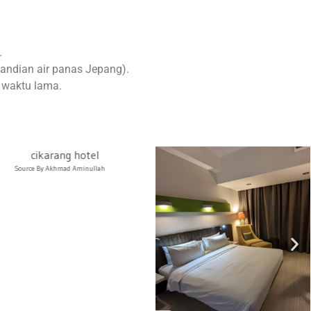
.
andian air panas Jepang).
 waktu lama.
ce By Akhmad Aminullah