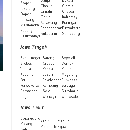
Banjar
Bekasi
Bogor
Cianjur
Ciamis
Cikarang
Cimahi
Cirebon
Depok
Garut
Indramayu
Jatiwangi
Karawang
Kuningan
Majalengka
Pangandaran
Purwakarta
Subang
Sukabumi
Sumedang
Tasikmalaya
Jawa Tengah
Banjarnegara
Batang
Boyolali
Brebes
Cilacap
Demak
Jepara
Kendal
Klaten
Kebumen
Losari
Magelang
Pati
Pekalongan
Purwodadi
Purwokerto
Rembang
Salatiga
Semarang
Solo
Sukoharjo
Tegal
Wonogiri
Wonosobo
Jawa Timur
Bojonegoro
Kediri
Madiun
Malang
Mojokerto
Ngawi
Paiton