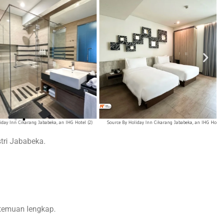
nn Cikarang Jababeka, an IHG Hotel (2)
Source By Holiday Inn Cikarang Jababeka, an IHG Hotel
tri Jababeka.
temuan lengkap.