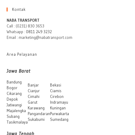
Kontak
NABA TRANSPORT
Call : (0231) 830 3653
Whatsapp :
0811 249 3232
Email : marketing@nabatransport.com
Area Pelayanan
Jawa Barat
Bandung
Banjar
Bekasi
Bogor
Cianjur
Ciamis
Cikarang
Cimahi
Cirebon
Depok
Garut
Indramayu
Jatiwangi
Karawang
Kuningan
Majalengka
Pangandaran
Purwakarta
Subang
Sukabumi
Sumedang
Tasikmalaya
Jawa Tengah