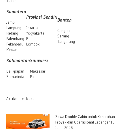
Tuban
Sumatera
Provinsi Sendiri
Banten
Jambi
Lampung
Jakarta
Cilegon
Padang
Yogyakarta
Serang
Palembang
Bali
Tangerang
Pekanbaru
Lombok
Medan
Kalimantan
Sulawesi
Balikpapan
Makassar
Samarinda
Palu
Artikel Terbaru
Sewa Double Cabin untuk Kebutuhan
Proyek dan Operasional Lapangan
13
June, 2026