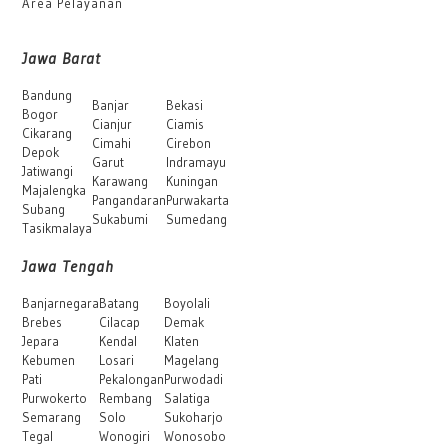
Area Pelayanan
Jawa Barat
Bandung
Banjar
Bekasi
Bogor
Cianjur
Ciamis
Cikarang
Cimahi
Cirebon
Depok
Garut
Indramayu
Jatiwangi
Karawang
Kuningan
Majalengka
Pangandaran
Purwakarta
Subang
Sukabumi
Sumedang
Tasikmalaya
Jawa Tengah
Banjarnegara
Batang
Boyolali
Brebes
Cilacap
Demak
Jepara
Kendal
Klaten
Kebumen
Losari
Magelang
Pati
Pekalongan
Purwodadi
Purwokerto
Rembang
Salatiga
Semarang
Solo
Sukoharjo
Tegal
Wonogiri
Wonosobo