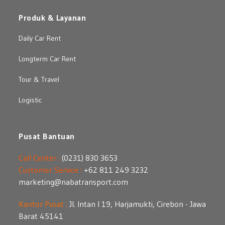
Produk & Layanan
Daily Car Rent
Longterm Car Rent
Tour & Travel
Logistic
Pusat Bantuan
Call Center :
(0231) 830 3653
Customer Service :
+62 811 249 3232
marketing@nabatransport.com
Kantor Pusat :
Jl. Intan I 19, Harjamukti, Cirebon - Jawa
Barat 45141