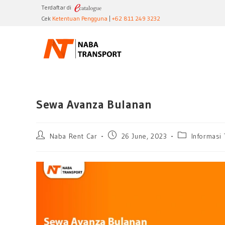
Skip
Terdaftar di
to
Cek
Ketentuan Pengguna
|
+62 811 249 3232
content
Sewa Avanza Bulanan
Post
Post
Post
Naba Rent Car
26 June, 2023
Informasi 
author:
published:
category: