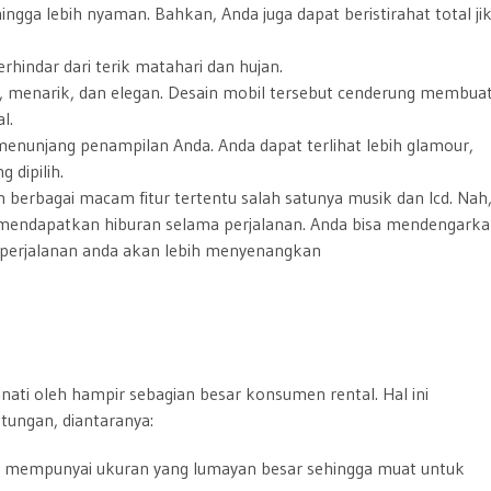
ingga lebih nyaman. Bahkan, Anda juga dapat beristirahat total ji
hindar dari terik matahari dan hujan.
 menarik, dan elegan. Desain mobil tersebut cenderung membua
l.
enunjang penampilan Anda. Anda dapat terlihat lebih glamour,
 dipilih.
n berbagai macam fitur tertentu salah satunya musik dan lcd. Nah
 mendapatkan hiburan selama perjalanan. Anda bisa mendengark
 perjalanan anda akan lebih menyenangkan
inati oleh hampir sebagian besar konsumen rental. Hal ini
ungan, diantaranya:
 juga mempunyai ukuran yang lumayan besar sehingga muat untuk