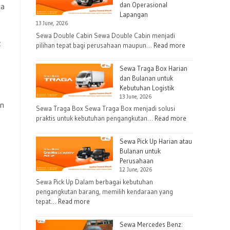
dan Operasional
ka
Lapangan
13 June, 2026
Sewa Double Cabin Sewa Double Cabin menjadi
t
:
pilihan tepat bagi perusahaan maupun…
Read more
Sewa
Double
Sewa Traga Box Harian
Cabin
dan Bulanan untuk
Kebutuhan Logistik
untuk
,
13 June, 2026
Kebutuhan
an
Sewa Traga Box Sewa Traga Box menjadi solusi
Proyek
:
praktis untuk kebutuhan pengangkutan…
Read more
dan
Sewa
Operasional
Traga
Sewa Pick Up Harian atau
Lapangan
Box
Bulanan untuk
Perusahaan
Harian
12 June, 2026
dan
Sewa Pick Up Dalam berbagai kebutuhan
Bulanan
pengangkutan barang, memilih kendaraan yang
untuk
:
tepat…
Read more
Kebutuhan
Sewa
Logistik
Pick
Sewa Mercedes Benz: