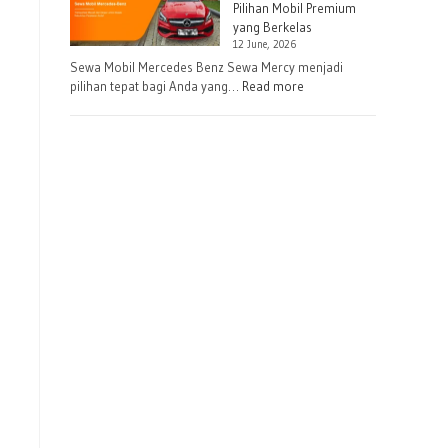
Up
Pilihan Mobil Premium
Harian
yang Berkelas
12 June, 2026
atau
Sewa Mobil Mercedes Benz Sewa Mercy menjadi
Bulanan
:
pilihan tepat bagi Anda yang…
Read more
untuk
Sewa
Perusahaan
Mercedes
Benz:
Pilihan
Mobil
Premium
yang
Berkelas