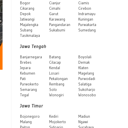
Bogor
Cianjur
Ciamis
Cikarang
Cimahi
Cirebon
Depok
Garut
Indramayu
Jatiwangi
Karawang
Kuningan
Majalengka
Pangandaran
Purwakarta
Subang
Sukabumi
Sumedang
Tasikmalaya
Jawa Tengah
Banjarnegara
Batang
Boyolali
Brebes
Cilacap
Demak
Jepara
Kendal
Klaten
Kebumen
Losari
Magelang
Pati
Pekalongan
Purwodadi
Purwokerto
Rembang
Salatiga
Semarang
Solo
Sukoharjo
Tegal
Wonogiri
Wonosobo
Jawa Timur
Bojonegoro
Kediri
Madiun
Malang
Mojokerto
Ngawi
Paiton
Sidoarjo
Surabaya