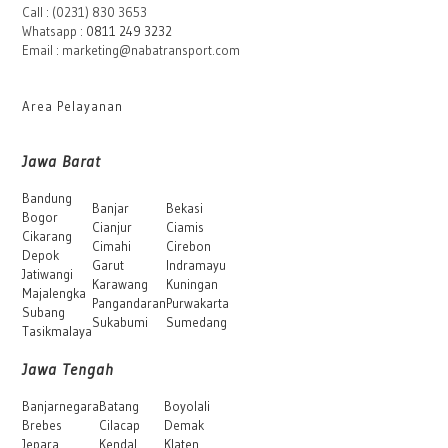
Call : (0231) 830 3653
Whatsapp :
0811 249 3232
Email : marketing@nabatransport.com
Area Pelayanan
Jawa Barat
Bandung
Banjar
Bekasi
Bogor
Cianjur
Ciamis
Cikarang
Cimahi
Cirebon
Depok
Garut
Indramayu
Jatiwangi
Karawang
Kuningan
Majalengka
Pangandaran
Purwakarta
Subang
Sukabumi
Sumedang
Tasikmalaya
Jawa Tengah
Banjarnegara
Batang
Boyolali
Brebes
Cilacap
Demak
Jepara
Kendal
Klaten