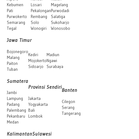
Kebumen
Losari
Magelang
Pati
Pekalongan
Purwodadi
Purwokerto
Rembang
Salatiga
Semarang
Solo
Sukoharjo
Tegal
Wonogiri
Wonosobo
Jawa Timur
Bojonegoro
Kediri
Madiun
Malang
Mojokerto
Ngawi
Paiton
Sidoarjo
Surabaya
Tuban
Sumatera
Provinsi Sendiri
Banten
Jambi
Lampung
Jakarta
Cilegon
Padang
Yogyakarta
Serang
Palembang
Bali
Tangerang
Pekanbaru
Lombok
Medan
Kalimantan
Sulawesi