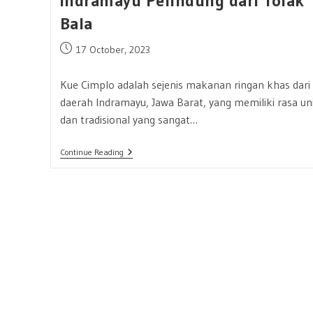
Indramayu Pelindung dari Tolak
Bala
Post
17 October, 2023
published:
Kue Cimplo adalah sejenis makanan ringan khas dari
daerah Indramayu, Jawa Barat, yang memiliki rasa un
dan tradisional yang sangat…
Kue
Continue Reading
Cimplo:
Makanan
Khas
Indramayu
Pelindung
Dari
Tolak
Bala