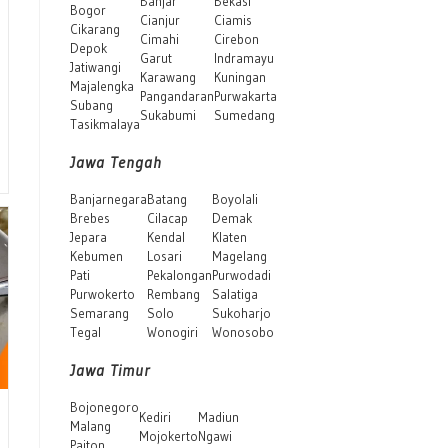
Banjar
Bekasi
Bogor
Cianjur
Ciamis
Cikarang
Cimahi
Cirebon
Depok
Garut
Indramayu
Jatiwangi
Karawang
Kuningan
Majalengka
Pangandaran
Purwakarta
Subang
Sukabumi
Sumedang
Tasikmalaya
Jawa Tengah
Banjarnegara
Batang
Boyolali
Brebes
Cilacap
Demak
Jepara
Kendal
Klaten
Kebumen
Losari
Magelang
Pati
Pekalongan
Purwodadi
Purwokerto
Rembang
Salatiga
Semarang
Solo
Sukoharjo
Tegal
Wonogiri
Wonosobo
Jawa Timur
Bojonegoro
Kediri
Madiun
Malang
Mojokerto
Ngawi
Paiton