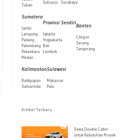
Sidoarjo
Surabaya
Tuban
Sumatera
Provinsi Sendiri
Banten
Jambi
Lampung
Jakarta
Cilegon
Padang
Yogyakarta
Serang
Palembang
Bali
Tangerang
Pekanbaru
Lombok
Medan
Kalimantan
Sulawesi
Balikpapan
Makassar
Samarinda
Palu
to the next page
Artikel Terbaru
Sewa Double Cabin
untuk Kebutuhan Proyek