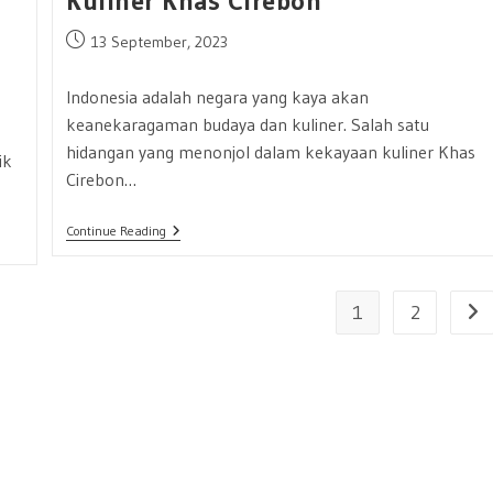
Kuliner Khas Cirebon
Post
13 September, 2023
published:
Indonesia adalah negara yang kaya akan
keanekaragaman budaya dan kuliner. Salah satu
hidangan yang menonjol dalam kekayaan kuliner Khas
ik
Cirebon…
Empal
Continue Reading
Asem,
Sensasi
Segar
Kuliner
1
2
Go 
Khas
Cirebon