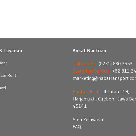
& Layanan
Pusat Bantuan
Rent
Call Center :
(0231) 830 3653
Customer Service :
+62 811 2
Car Rent
marketing@nabatransport.c
avel
Kantor Pusat :
Jl. Intan I 19,
Harjamukti, Cirebon - Jawa Ba
45141
Area Pelayanan
FAQ