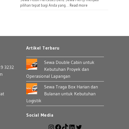
Bulanan
:
pilihan tepat bagi Anda yang…
Read more
untuk
Sewa
Perusahaan
Mercedes
Benz:
Pilihan
Mobil
Premium
Artikel Terbaru
yang
Berkelas
Sewa Double Cabin untuk
49 3232
Kebutuhan Proyek dan
om
Operasional Lapangan
Sewa Traga Box Harian dan
rat
Bulanan untuk Kebutuhan
Logistik
Social Media
Instagram
Facebook
TikTok
LinkedIn
Twitter