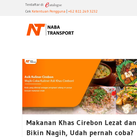
Skip
Terdaftar di
to
Cek
Ketentuan Pengguna
|
+62 811 249 3232
content
Makanan Khas Cirebon Lezat dan
Bikin Nagih, Udah pernah coba?