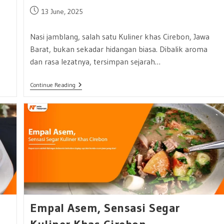
Post
13 June, 2025
published:
Nasi jamblang, salah satu Kuliner khas Cirebon, Jawa
Barat, bukan sekadar hidangan biasa. Dibalik aroma
dan rasa lezatnya, tersimpan sejarah…
Nikmati
Continue Reading
Sensasi
Nasi
Jamblang
Secara
Langsung
Di
Cirebon
Empal Asem, Sensasi Segar