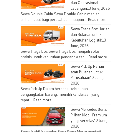
dan Operasional
Lapangan
13 June, 2026
Sewa Double Cabin Sewa Double Cabin menjadi
:
pilihan tepat bagi perusahaan maupun…
Read more
Sewa
Sewa Traga Box Harian
Double
dan Bulanan untuk
Cabin
Kebutuhan Logistik
13
untuk
June, 2026
Kebutuhan
Sewa Traga Box Sewa Traga Box menjadi solusi
Proyek
:
praktis untuk kebutuhan pengangkutan…
Read more
dan
Sewa
Sewa Pick Up Harian
Operasional
Traga
atau Bulanan untuk
Lapangan
Box
Perusahaan
12 June,
Harian
2026
dan
Sewa Pick Up Dalam berbagai kebutuhan
Bulanan
pengangkutan barang, memilih kendaraan yang
:
tepat…
Read more
untuk
Sewa
Kebutuhan
Sewa Mercedes Benz:
Pick
Logistik
Pilihan Mobil Premium
Up
yang Berkelas
12 June,
Harian
2026
atau
Sewa Mobil Mercedes Benz Sewa Mercy menjadi