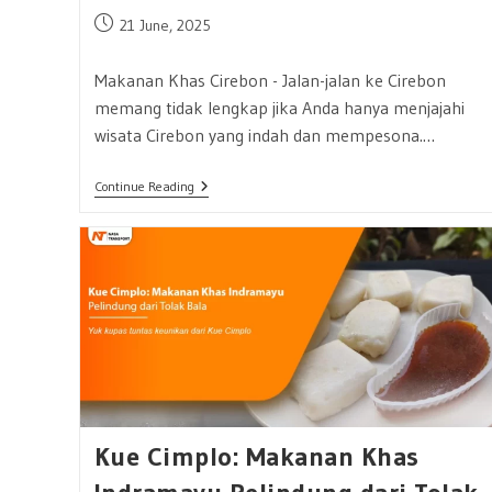
Post
21 June, 2025
published:
Makanan Khas Cirebon - Jalan-jalan ke Cirebon
memang tidak lengkap jika Anda hanya menjajahi
wisata Cirebon yang indah dan mempesona.…
Makanan
Continue Reading
Khas
Cirebon
Lezat
Dan
Bikin
Nagih,
Udah
Pernah
Coba?
Kue Cimplo: Makanan Khas