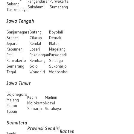
Pangandaran
Purwakarta
Subang
Sukabumi
Sumedang
Tasikmalaya
Jawa Tengah
Banjarnegara
Batang
Boyolali
Brebes
Cilacap
Demak
Jepara
Kendal
Klaten
Kebumen
Losari
Magelang
Pati
Pekalongan
Purwodadi
Purwokerto
Rembang
Salatiga
Semarang
Solo
Sukoharjo
Tegal
Wonogiri
Wonosobo
Jawa Timur
Bojonegoro
Kediri
Madiun
Malang
Mojokerto
Ngawi
Paiton
Sidoarjo
Surabaya
Tuban
Sumatera
Provinsi Sendiri
Banten
Jambi