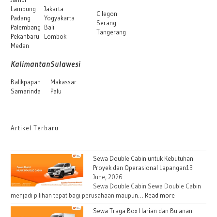
Lampung
Jakarta
Cilegon
Padang
Yogyakarta
Serang
Palembang
Bali
Tangerang
Pekanbaru
Lombok
Medan
Kalimantan
Sulawesi
Balikpapan
Makassar
Samarinda
Palu
Artikel Terbaru
Sewa Double Cabin untuk Kebutuhan
Proyek dan Operasional Lapangan
13
June, 2026
Sewa Double Cabin Sewa Double Cabin
menjadi pilihan tepat bagi perusahaan maupun…
Read more
Sewa Traga Box Harian dan Bulanan