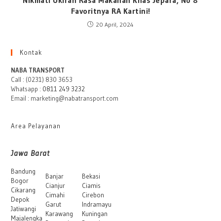
Nikmati Ukiran Rasa Makanan Khas Jepara, No 8
Favoritnya RA Kartini!
20 April, 2024
Kontak
NABA TRANSPORT
Call : (0231) 830 3653
Whatsapp :
0811 249 3232
Email : marketing@nabatransport.com
Area Pelayanan
Jawa Barat
Bandung
Banjar
Bekasi
Bogor
Cianjur
Ciamis
Cikarang
Cimahi
Cirebon
Depok
Garut
Indramayu
Jatiwangi
Karawang
Kuningan
Majalengka