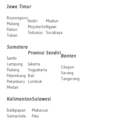
Jawa Timur
Bojonegoro
Kediri
Madiun
Malang
Mojokerto
Ngawi
Paiton
Sidoarjo
Surabaya
Tuban
Sumatera
Provinsi Sendiri
Banten
Jambi
Lampung
Jakarta
Cilegon
Padang
Yogyakarta
Serang
Palembang
Bali
Tangerang
Pekanbaru
Lombok
Medan
Kalimantan
Sulawesi
Balikpapan
Makassar
Samarinda
Palu