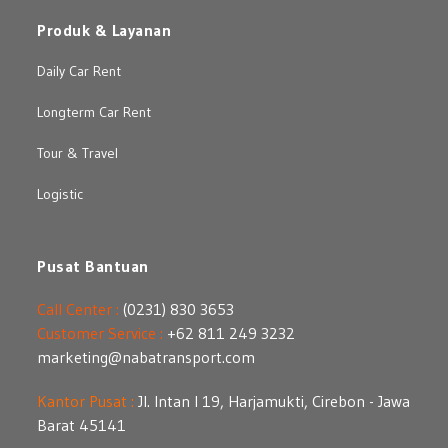
Produk & Layanan
Daily Car Rent
Longterm Car Rent
Tour & Travel
Logistic
Pusat Bantuan
Call Center :
(0231) 830 3653
Customer Service :
+62 811 249 3232
marketing@nabatransport.com
Kantor Pusat :
Jl. Intan I 19, Harjamukti, Cirebon - Jawa
Barat 45141