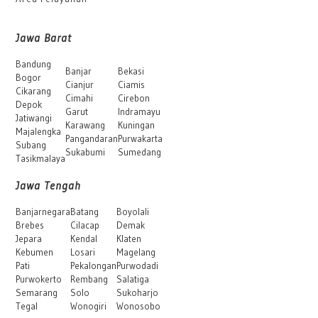
Jawa Barat
Bandung
Banjar
Bekasi
Bogor
Cianjur
Ciamis
Cikarang
Cimahi
Cirebon
Depok
Garut
Indramayu
Jatiwangi
Karawang
Kuningan
Majalengka
Pangandaran
Purwakarta
Subang
Sukabumi
Sumedang
Tasikmalaya
Jawa Tengah
Banjarnegara
Batang
Boyolali
Brebes
Cilacap
Demak
Jepara
Kendal
Klaten
Kebumen
Losari
Magelang
Pati
Pekalongan
Purwodadi
Purwokerto
Rembang
Salatiga
Semarang
Solo
Sukoharjo
Tegal
Wonogiri
Wonosobo