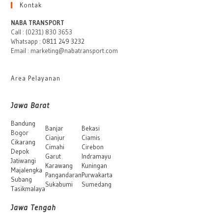
Kontak
NABA TRANSPORT
Call : (0231) 830 3653
Whatsapp :
0811 249 3232
Email : marketing@nabatransport.com
Area Pelayanan
Jawa Barat
Bandung
Banjar
Bekasi
Bogor
Cianjur
Ciamis
Cikarang
Cimahi
Cirebon
Depok
Garut
Indramayu
Jatiwangi
Karawang
Kuningan
Majalengka
Pangandaran
Purwakarta
Subang
Sukabumi
Sumedang
Tasikmalaya
Jawa Tengah