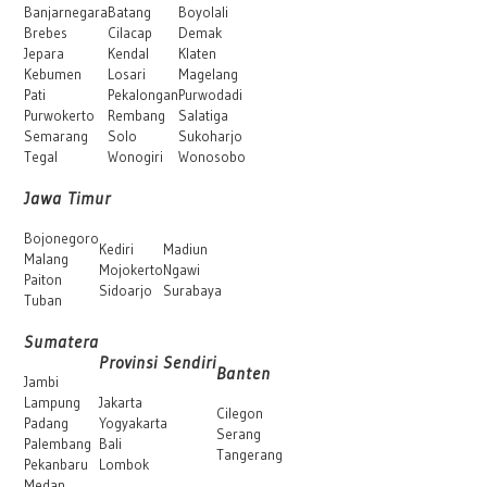
Banjarnegara
Batang
Boyolali
Brebes
Cilacap
Demak
Jepara
Kendal
Klaten
Kebumen
Losari
Magelang
Pati
Pekalongan
Purwodadi
Purwokerto
Rembang
Salatiga
Semarang
Solo
Sukoharjo
Tegal
Wonogiri
Wonosobo
Jawa Timur
Bojonegoro
Kediri
Madiun
Malang
Mojokerto
Ngawi
Paiton
Sidoarjo
Surabaya
Tuban
Sumatera
Provinsi Sendiri
Banten
Jambi
Lampung
Jakarta
Cilegon
Padang
Yogyakarta
Serang
Palembang
Bali
Tangerang
Pekanbaru
Lombok
Medan