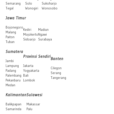
Semarang
Solo
Sukoharjo
Tegal
Wonogiri
Wonosobo
Jawa Timur
Bojonegoro
Kediri
Madiun
Malang
Mojokerto
Ngawi
Paiton
Sidoarjo
Surabaya
Tuban
Sumatera
Provinsi Sendiri
Banten
Jambi
Lampung
Jakarta
Cilegon
Padang
Yogyakarta
Serang
Palembang
Bali
Tangerang
Pekanbaru
Lombok
Medan
Kalimantan
Sulawesi
Balikpapan
Makassar
Samarinda
Palu